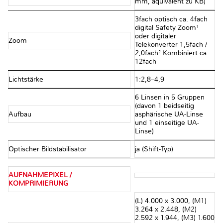
mm, äquivalent zu KB)
3fach optisch ca. 4fach
digital Safety Zoom¹
oder digitaler
Zoom
Telekonverter 1,5fach /
2,0fach² Kombiniert ca.
12fach
Lichtstärke
1:2,8–4,9
6 Linsen in 5 Gruppen
(davon 1 beidseitig
Aufbau
asphärische UA-Linse
und 1 einseitige UA-
Linse)
Optischer Bildstabilisator
ja (Shift-Typ)
AUFNAHMEPIXEL /
KOMPRIMIERUNG
(L) 4.000 x 3.000, (M1)
3.264 x 2.448, (M2)
2.592 x 1.944, (M3) 1.600