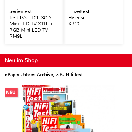
Serientest
Einzeltest
Test TVs · TCL SQD-
Hisense
Mini-LED-TV X11L +
XR10
RGB-Mini-LED-TV
RM9L
Neu im Shop
ePaper Jahres-Archive, z.B. Hifi Test