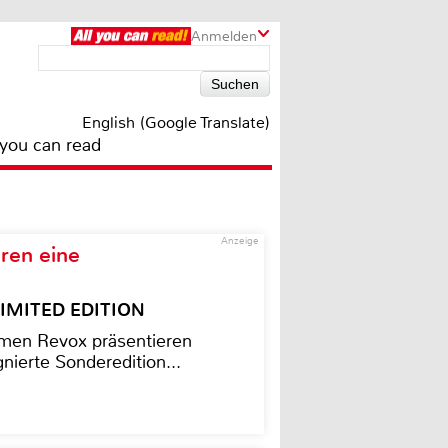
Anmelden
English (Google Translate)
 you can read
Anzeige
ren eine
– LIMITED EDITION
men Revox präsentieren
nierte Sonderedition...