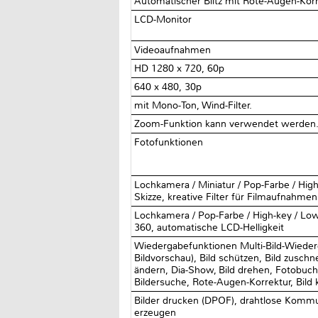
Automatischer Blitz mit Rote-Augen-Korr
LCD-Monitor
Videoaufnahmen
HD 1280 x 720, 60p
640 x 480, 30p
mit Mono-Ton, Wind-Filter.
Zoom-Funktion kann verwendet werden
Fotofunktionen
Lochkamera / Miniatur / Pop-Farbe / High-
Skizze, kreative Filter für Filmaufnahmen
Lochkamera / Pop-Farbe / High-key / Lo
360, automatische LCD-Helligkeit
Wiedergabefunktionen Multi-Bild-Wieder
Bildvorschau), Bild schützen, Bild zusch
ändern, Dia-Show, Bild drehen, Fotobuch
Bildersuche, Rote-Augen-Korrektur, Bild
Bilder drucken (DPOF), drahtlose Kommu
erzeugen