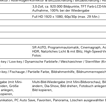
ektur / Rote-Augen-Korrektur & Blitzzuschaltung / Blitzabschaltung / 
3,0-Zoll, ca. 920.000 Bildpunkte, TFT Farb-LCD-M
Aufnahme, 100% bei der Wiedergabe
Full HD 1920 x 1080, 60p/30p (max. 29 Min.)
.
SR AUTO, Programmautomatik, Cinemagraph, Ac
HDR, Natürliches Licht & mit Blitz, High-Speed-Vid
Fotos:
key / Low-key / Dynamische Farbtiefe / Weichzeichner / Sternfilter (Kreuz
:
w-key / Fischauge / Partielle Farbe, Bildrahmenhilfe, Bildnummernspe
gabe (mit Mini-
Multi-Bild-Wiedergabe (mit Mini-Bildvorschau), B
neiden, Größe
ändern, Dia-Show, Bild drehen, Fotobuch anlegen
 anlegen,
Bild kopieren,
 kopieren,
nikation, PC Auto Save, Favoriten, Panorama, Löschen ausgewählter B