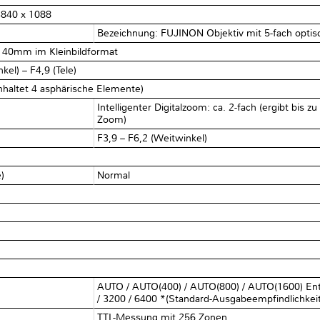
 3840 x 1088
Bezeichnung: FUJINON Objektiv mit 5-fach opt
-140mm im Kleinbildformat
el) – F4,9 (Tele)
nhaltet 4 asphärische Elemente)
Intelligenter Digitalzoom: ca. 2-fach (ergibt bis 
Zoom)
F3,9 – F6,2 (Weitwinkel)
e)
Normal
AUTO / AUTO(400) / AUTO(800) / AUTO(1600) Ents
/ 3200 / 6400 *(Standard-Ausgabeempfindlichkeit
TTL-Messung mit 256 Zonen