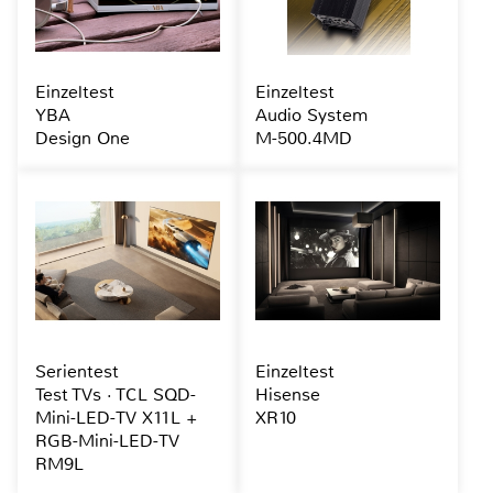
Einzeltest
Einzeltest
YBA
Audio System
Design One
M-500.4MD
Serientest
Einzeltest
Test TVs · TCL SQD-
Hisense
Mini-LED-TV X11L +
XR10
RGB-Mini-LED-TV
RM9L