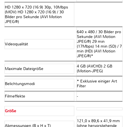
HD 1280 x 720 (16:9) 30p, 10Mbps
(MOV) HD 1280 x 720 (16:9) / 30
Bilder pro Sekunde (AVI Motion
JPEG®)
640 x 480 / 30 Bilder pro
Sekunde (AVI Motion
JPEG®) 29 min
Videoqualität
(17Mbps) 14 min (SD) / 7
min (HD) (AVI Motion
JPEG®)*
4 GB (AVCHD) 2 GB
Maximale Dateigröße
(Motion-JPEG)
* Exklusive einiger Art
Belichtungsmodi
Filter
Filmeffekte
-
Größe
121,0 x 89,6 x 41,9 mm
Abmessungen (B x H x T)
(ohne hervorstehende