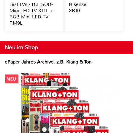
Test TVs · TCL SQD-
Hisense
Mini-LED-TV X11L +
XR10
RGB-Mini-LED-TV
RM9L
Neu im Shop
ePaper Jahres-Archive, z.B. Klang & Ton