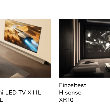
Einzeltest
ni-LED-TV X11L +
Hisense
L
XR10