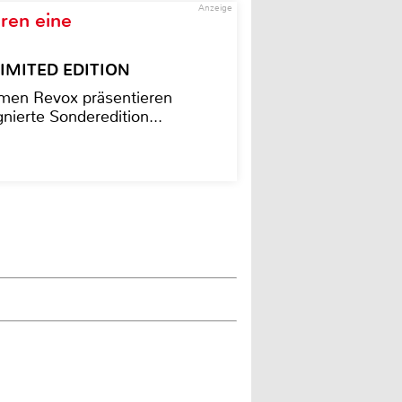
Anzeige
ren eine
– LIMITED EDITION
men Revox präsentieren
nierte Sonderedition...