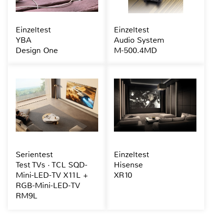
Einzeltest
Einzeltest
YBA
Audio System
Design One
M-500.4MD
Serientest
Einzeltest
Test TVs · TCL SQD-
Hisense
Mini-LED-TV X11L +
XR10
RGB-Mini-LED-TV
RM9L