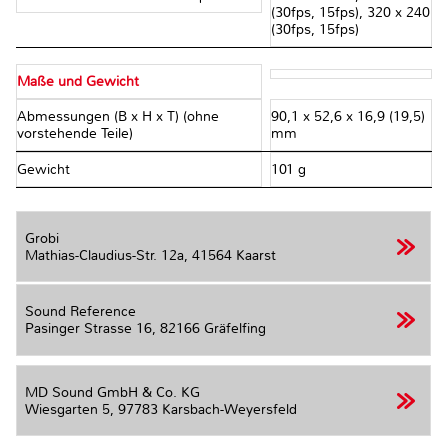
(30fps, 15fps), 320 x 240
(30fps, 15fps)
Maße und Gewicht
Abmessungen (B x H x T) (ohne
90,1 x 52,6 x 16,9 (19,5)
vorstehende Teile)
mm
Gewicht
101 g
Grobi
Mathias-Claudius-Str. 12a,
41564 Kaarst
Sound Reference
Pasinger Strasse 16,
82166 Gräfelfing
MD Sound GmbH & Co. KG
Wiesgarten 5,
97783 Karsbach-Weyersfeld