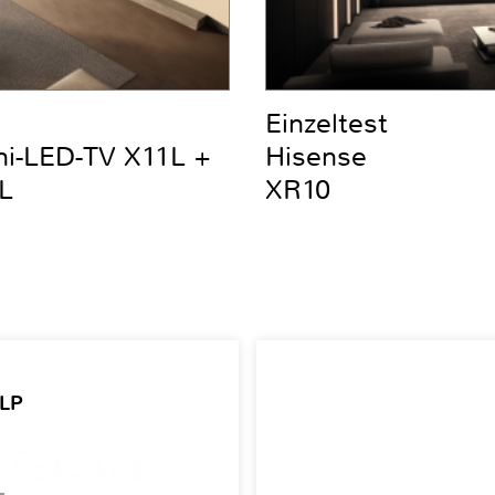
Einzeltest
ni-LED-TV X11L +
Hisense
L
XR10
 LP