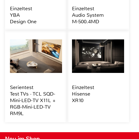
Einzeltest
Einzeltest
YBA
Audio System
Design One
M-500.4MD
Serientest
Einzeltest
Test TVs · TCL SQD-
Hisense
Mini-LED-TV X11L +
XR10
RGB-Mini-LED-TV
RM9L
Neu im Shop