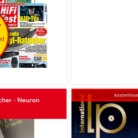
kostenlos
cher · Neuron