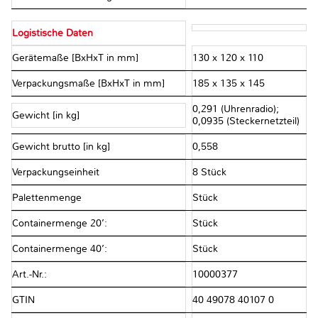
Logistische Daten
Gerätemaße [BxHxT in mm]
130 x 120 x 110
Verpackungsmaße [BxHxT in mm]
185 x 135 x 145
0,291 (Uhrenradio);
Gewicht [in kg]
0,0935 (Steckernetzteil)
Gewicht brutto [in kg]
0,558
Verpackungseinheit
8 Stück
Palettenmenge
Stück
Containermenge 20’:
Stück
Containermenge 40’:
Stück
Art.-Nr.:
10000377
GTIN
40 49078 40107 0