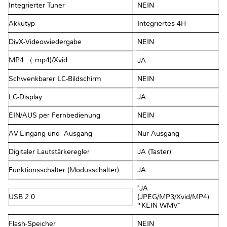
Integrierter Tuner
NEIN
Akkutyp
Integriertes 4H
DivX-Videowiedergabe
NEIN
MP4 （.mp4)/Xvid
JA
Schwenkbarer LC-Bildschirm
NEIN
LC-Display
JA
EIN/AUS per Fernbedienung
NEIN
AV-Eingang und -Ausgang
Nur Ausgang
Digitaler Lautstärkeregler
JA (Taster)
Funktionsschalter (Modusschalter)
JA
"JA
USB 2.0
(JPEG/MP3/Xvid/MP4)
*KEIN WMV"
Flash-Speicher
NEIN