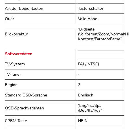
Art der Bedientasten
Tasterschalter
Quer
Volle Höhe
"Bildseite
Bildkorrektur
(Vollformat/Zoom/Normal/H
Kontrast/Farbton/Farbe"
Softwaredaten
TV-System
PAL/(NTSC)
TV-Tuner
-
Region
2
Standard OSD-Sprache
Englisch
"Eng/Fra/Spa
OSD-Sprachvarianten
/Deu/Ita/Rus"
CPRM-Taste
NEIN