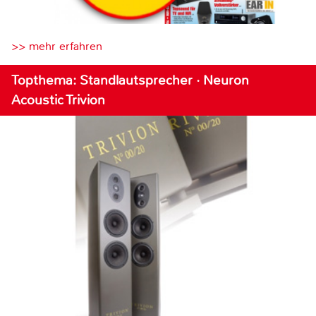
>> mehr erfahren
Topthema: Standlautsprecher · Neuron
Acoustic Trivion