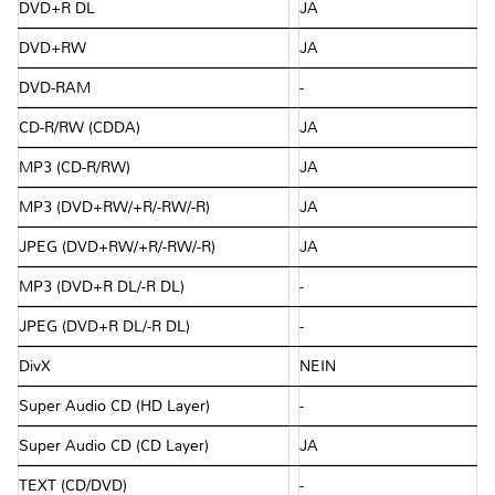
DVD+R DL
JA
DVD+RW
JA
DVD-RAM
-
CD-R/RW (CDDA)
JA
MP3 (CD-R/RW)
JA
MP3 (DVD+RW/+R/-RW/-R)
JA
JPEG (DVD+RW/+R/-RW/-R)
JA
MP3 (DVD+R DL/-R DL)
-
JPEG (DVD+R DL/-R DL)
-
DivX
NEIN
Super Audio CD (HD Layer)
-
Super Audio CD (CD Layer)
JA
TEXT (CD/DVD)
-