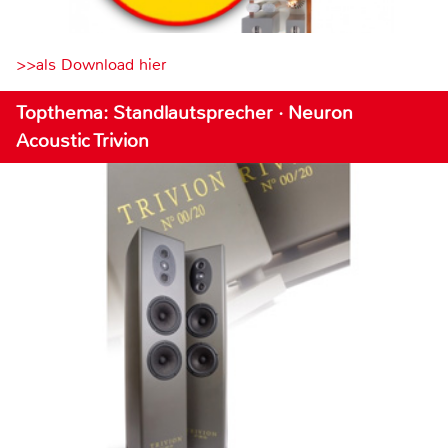
>>als Download hier
Topthema: Standlautsprecher · Neuron
Acoustic Trivion