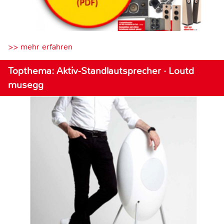
>> mehr erfahren
Topthema: Aktiv-Standlautsprecher · Loutd
musegg