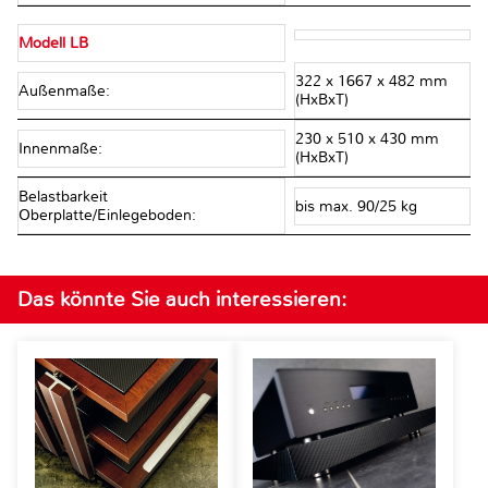
Modell LB
322 x 1667 x 482 mm
Außenmaße:
(HxBxT)
230 x 510 x 430 mm
Innenmaße:
(HxBxT)
Belastbarkeit
bis max. 90/25 kg
Oberplatte/Einlegeboden:
Das könnte Sie auch interessieren: