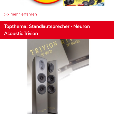
>> mehr erfahren
Topthema: Standlautsprecher · Neuron
Acoustic Trivion