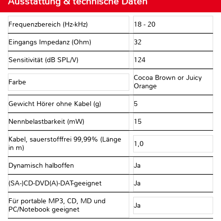
Ausstattung & technische Daten
Frequenzbereich (Hz-kHz)
18 - 20
Eingangs Impedanz (Ohm)
32
Sensitivität (dB SPL/V)
124
Cocoa Brown or Juicy
Farbe
Orange
Gewicht Hörer ohne Kabel (g)
5
Nennbelastbarkeit (mW)
15
Kabel, sauerstofffrei 99,99% (Länge
1,0
in m)
Dynamisch halboffen
Ja
(SA-)CD-DVD(A)-DAT-geeignet
Ja
Für portable MP3, CD, MD und
Ja
PC/Notebook geeignet