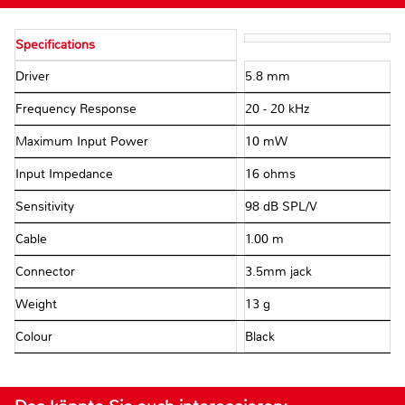
Specifications
Driver
5.8 mm
Frequency Response
20 - 20 kHz
Maximum Input Power
10 mW
Input Impedance
16 ohms
Sensitivity
98 dB SPL/V
Cable
1.00 m
Connector
3.5mm jack
Weight
13 g
Colour
Black