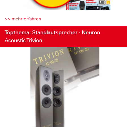
>> mehr erfahren
Topthema: Standlautsprecher · Neuron
Acoustic Trivion