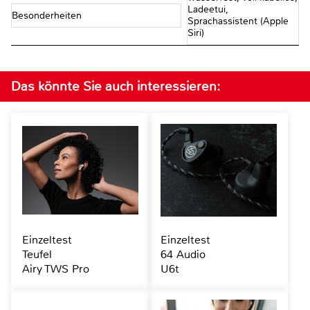
Ladeetui,
Besonderheiten
Sprachassistent (Apple
Siri)
Das könnte Sie auch interessieren:
Einzeltest
Einzeltest
Teufel
64 Audio
Airy TWS Pro
U6t