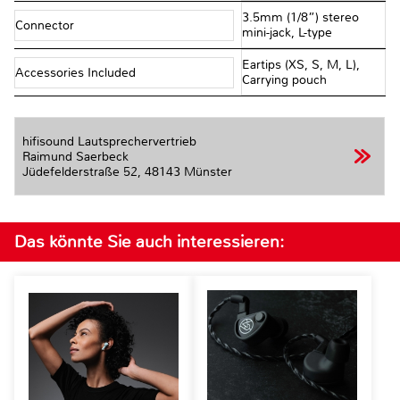
3.5mm (1/8”) stereo
Connector
mini-jack, L-type
Eartips (XS, S, M, L),
Accessories Included
Carrying pouch
hifisound Lautsprechervertrieb
Raimund Saerbeck
Jüdefelderstraße 52,
48143 Münster
Das könnte Sie auch interessieren: