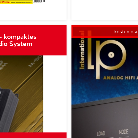
kostenlos
– kompaktes
dio System