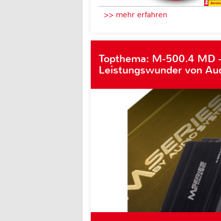
>> mehr erfahren
Topthema: M-500.4 MD 
Leistungswunder von Au