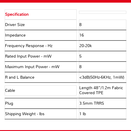
Specification
Driver Size
8
Impedance
16
Frequency Response - Hz
20-20k
Rated Input Power - mW
5
Maximum Input Power - mW
8
R and L Balance
<3dB(50Hz-6KHz, 1mW)
Length 48”/1.2m Fabric
Cable
Covered TPE
Plug
3.5mm TRRS
Shipping Weight - lbs
1 lb