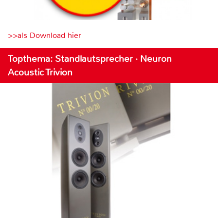
>>als Download hier
Topthema: Standlautsprecher · Neuron
Acoustic Trivion