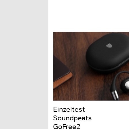
Einzeltest
Soundpeats
GoFree2