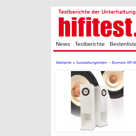
Testberichte der Unterhaltung
News
Testberichte
Bestenlist
Startseite
>
Ausstattungslisten
>
Etymotic ER-4