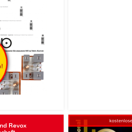
kostenlos
und Revox