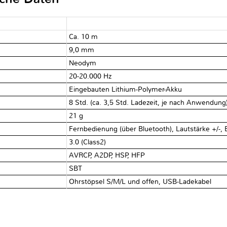
Ca. 10 m
9,0 mm
Neodym
20-20.000 Hz
Eingebauten Lithium-Polymer-Akku
8 Std. (ca. 3,5 Std. Ladezeit, je nach Anwendung
21 g
Fernbedienung (über Bluetooth), Lautstärke +/-, 
3.0 (Class2)
AVRCP, A2DP, HSP, HFP
SBT
Ohrstöpsel S/M/L und offen, USB-Ladekabel