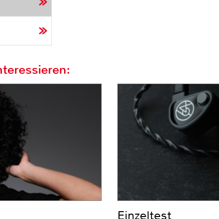
teressieren:
Einzeltest