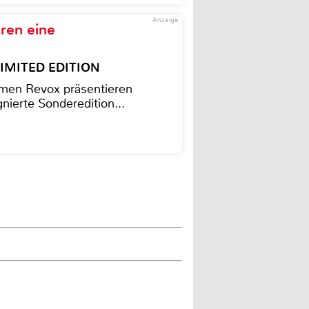
Anzeige
ren eine
– LIMITED EDITION
men Revox präsentieren
nierte Sonderedition...