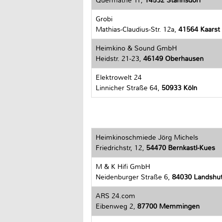
Quermathe 11,
14532 Stahnsdorf
Grobi
Mathias-Claudius-Str. 12a,
41564 Kaarst
Heimkino & Sound GmbH
Heidstr. 21-23,
46149 Oberhausen
Elektrowelt 24
Linnicher Straße 64,
50933 Köln
Heimkinoschmiede Jörg Michels
Friedrichstr, 12,
54470 Bernkastl-Kues
M & K Hifi GmbH
Neidenburger Straße 6,
84030 Landshu
ARS 24.com
Eibenweg 2,
87700 Memmingen