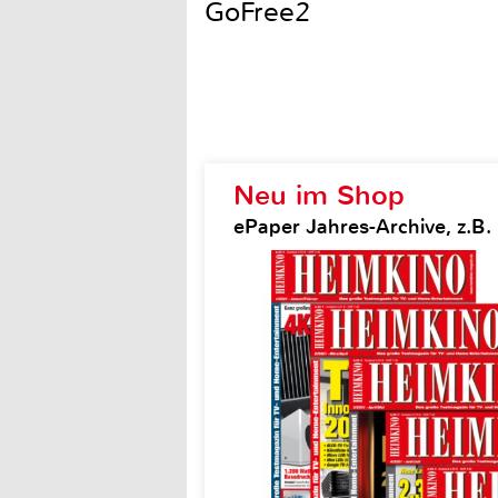
GoFree2
Neu im Shop
ePaper Jahres-Archive, z.B.