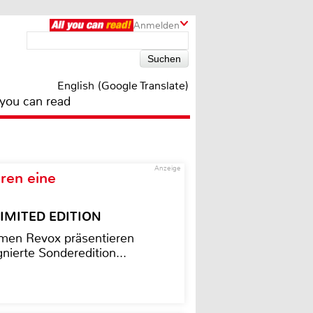
Anmelden
English (Google Translate)
 you can read
Anzeige
ren eine
– LIMITED EDITION
men Revox präsentieren
nierte Sonderedition...