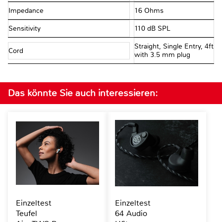
Impedance
16 Ohms
Sensitivity
110 dB SPL
Straight, Single Entry, 4ft
Cord
with 3.5 mm plug
Das könnte Sie auch interessieren:
Einzeltest
Einzeltest
Teufel
64 Audio