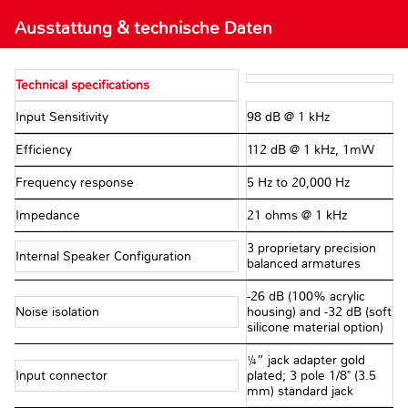
Ausstattung & technische Daten
Technical specifications
Input Sensitivity
98 dB @ 1 kHz
Efficiency
112 dB @ 1 kHz, 1mW
Frequency response
5 Hz to 20,000 Hz
Impedance
21 ohms @ 1 kHz
3 proprietary precision
Internal Speaker Configuration
balanced armatures
-26 dB (100% acrylic
Noise isolation
housing) and -32 dB (soft
silicone material option)
¼” jack adapter gold
Input connector
plated; 3 pole 1/8" (3.5
mm) standard jack