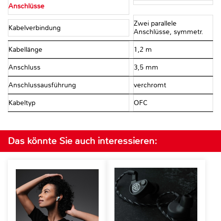
Anschlüsse
Zwei parallele
Kabelverbindung
Anschlüsse, symmetr.
Kabellänge
1,2 m
Anschluss
3,5 mm
Anschlussausführung
verchromt
Kabeltyp
OFC
Das könnte Sie auch interessieren: