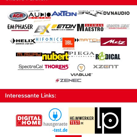
Interessante Links: