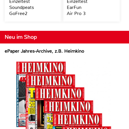
Einzeltest
Einzeltest
Soundpeats
EarFun
GoFree2
Air Pro 3
Neu im Shop
ePaper Jahres-Archive, z.B. Heimkino