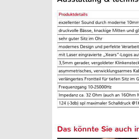
Produktdetails
exzellenter Sound durch moderne 10mm
druckvolle Bässe, knackige Mitten und g
sehr guter Sitz im Ohr
modernes Design und perfekte Verarbei
mit Laser eingravierte „Xears“-Logos 
3,5mm gerader, vergoldeter Klinkensteck
asymmetrisches, verwicklungsarmes Ka
verlängertes Frontteil für tiefen Sitz i
Frequenzgang 10-25000Hz
Impedanz ca. 32 Ohm (auch an 16Ohm M
124 (-3db) spl maximaler Schalldruck @1
Das könnte Sie auch in