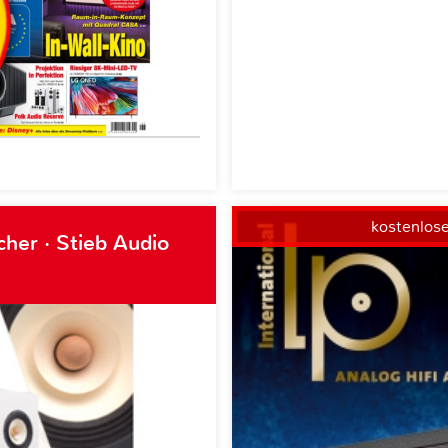
kostenlos
her · Stieb Audio