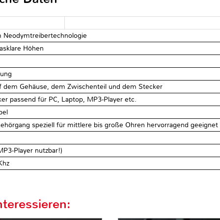
 Neodymtreibertechnologie
lasklare Höhen
tung
auf dem Gehäuse, dem Zwischenteil und dem Stecker
er passend für PC, Laptop, MP3-Player etc.
bel
m Gehörgang speziell für mittlere bis große Ohren hervorragend geeignet
P3-Player nutzbar!)
Khz
teressieren: