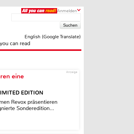
Anmelden
English (Google Translate)
 you can read
Anzeige
ren eine
– LIMITED EDITION
men Revox präsentieren
nierte Sonderedition...