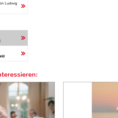
tin Ludwig
t
eld
teressieren: