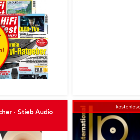
kostenlos
her · Stieb Audio