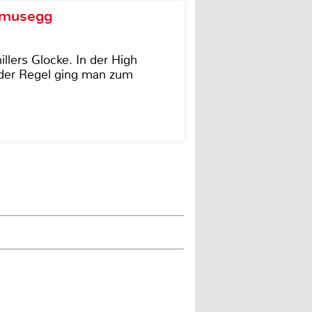
d musegg
illers Glocke. In der High
In der Regel ging man zum