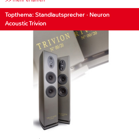
Topthema: Standlautsprecher · Neuron
Acoustic Trivion