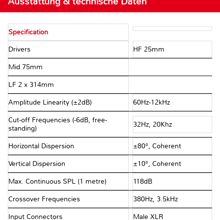
Ausstattung & technische Daten
Specification
Drivers
HF 25mm
Mid 75mm
LF 2 x 314mm
Amplitude Linearity (±2dB)
60Hz-12kHz
Cut-off Frequencies (-6dB, free-
32Hz, 20Khz
standing)
Horizontal Dispersion
±80°, Coherent
Vertical Dispersion
±10°, Coherent
Max. Continuous SPL (1 metre)
118dB
Crossover Frequencies
380Hz, 3.5kHz
Input Connectors
Male XLR