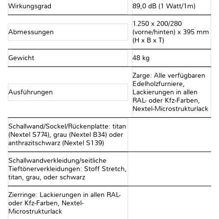
Wirkungsgrad
89,0 dB (1 Watt/1m)
1.250 x 200/280
Abmessungen
(vorne/hinten) x 395 mm
(H x B x T)
Gewicht
48 kg
Zarge: Alle verfügbaren
Edelholzfurniere,
Ausführungen
Lackierungen in allen
RAL- oder Kfz-Farben,
Nextel-Microstrukturlack
Schallwand/Sockel/Rückenplatte: titan
(Nextel S774), grau (Nextel B34) oder
anthrazitschwarz (Nextel S139)
Schallwandverkleidung/seitliche
Tieftönerverkleidungen: Stoff Stretch,
titan, grau, oder schwarz
Zierringe: Lackierungen in allen RAL-
oder Kfz-Farben, Nextel-
Microstrukturlack