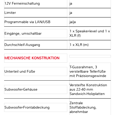
12V Ferneinschaltung
ja
Limiter
ja
Programmable via LAN/USB
ja/ja
1 x Speaker-level und 1 x
Eingänge, umschaltbar
XLR (f)
Durchschleif-Ausgang
1 x XLR (m)
MECHANISCHE KONSTRUKTION
T-Gussrahmen, 3
Unterteil und Füße
verstellbare Tellerfüße
mit Präzisionsgewinde
Versteifte Konstruktion
Subwoofer-Gehäuse
aus 22-40 mm
Sandwich-Holzplatten
Zentrale
Subwoofer-Frontabdeckung
Stoffabdeckung,
abnehmbar