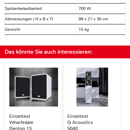
Spitzenbelastbarkeit
700 W
Abmessungen ( H x B x T)
99 x 21 x 30 cm
Gewicht
15 kg
Das könnte Sie auch interessieren:
Einzeltest
Einzeltest
Wharfedale
Q Acoustics
Denton 1S
5040