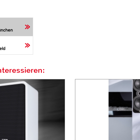
ünchen
eld
teressieren: