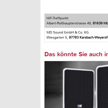
HiFi Treffpunkt
Albert-Roßhaupterstrasse 40,
81639 M
MD Sound GmbH & Co. KG
Wiesgarten 5,
97783 Karsbach-Weyersf
Das könnte Sie auch in