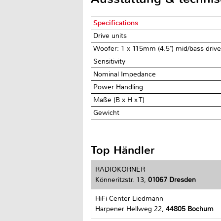
Specifications
Drive units
Woofer: 1 x 115mm (4.5") mid/bass drive
Sensitivity
Nominal Impedance
Power Handling
Maße (B x H x T)
Gewicht
Top Händler
RADIOKÖRNER
Könneritzstr. 13,
01067 Dresden
HiFi Center Liedmann
Harpener Hellweg 22,
44805 Bochum