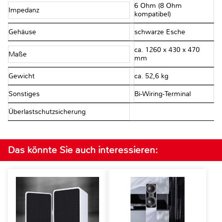
6 Ohm (8 Ohm
Impedanz
kompatibel)
Gehäuse
schwarze Esche
ca. 1260 x 430 x 470
Maße
mm
Gewicht
ca. 52,6 kg
Sonstiges
Bi-Wiring-Terminal
Überlastschutzsicherung
Das könnte Sie auch interessieren: