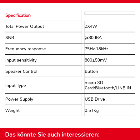
Specification
Total Power Output
2X4W
SNR
⩾80dBA
Frequency response
75Hz-18kHz
Input sensitivity
800±50mV
Speaker Control
Button
micro SD
Input Type
Card/Bluetooth/LINE IN
Power Supply
USB Drive
Weight
0.51Kg
Das könnte Sie auch interessieren: