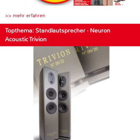
>> mehr erfahren
Topthema: Standlautsprecher · Neuron
Acoustic Trivion