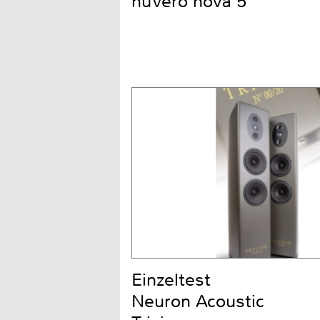
nuVero nova 5
Einzeltest
Neuron Acoustic