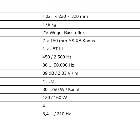
1.021 × 220 × 320 mm
17,8 kg
2½-Wege, Bassreflex
2 × 150 mm AS-XR Konus
1 × JET III
450 / 2.500 Hz
30 ... 50.000 Hz
89 dB / 2,83 V / m
4 ... 8 Ω
30 - 250 W / Kanal
120 / 160 W
4 Ω
3,4 Ω / 210 Hz