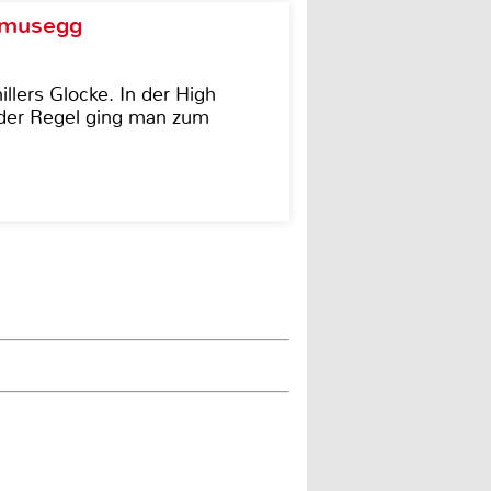
d musegg
illers Glocke. In der High
In der Regel ging man zum