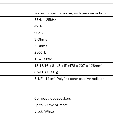
2-way compact speaker, with passive radiator
55Hz – 25kHz
49Hz
90dB
8 Ohms
3 Ohms
2500Hz
15 – 150W
18-13/16 x 8-1/8 x 5" (478 x 207 x 128mm)
6.94lb (3.15kg)
5-1/2" (14cm) Polyflex cone passive radiator
Compact loudspeakers
up to 50 m2 or more
Black, White