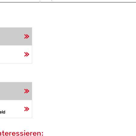
eld
teressieren: