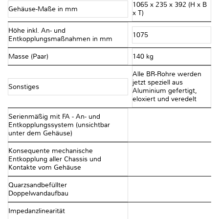
1065 x 235 x 392 (H x B
Gehäuse-Maße in mm
x T)
Höhe inkl. An- und
1075
Entkopplungsmaßnahmen in mm
Masse (Paar)
140 kg
Alle BR-Rohre werden
jetzt speziell aus
Sonstiges
Aluminium gefertigt,
eloxiert und veredelt
Serienmäßig mit FA - An- und
Entkopplungssystem (unsichtbar
unter dem Gehäuse)
Konsequente mechanische
Entkopplung aller Chassis und
Kontakte vom Gehäuse
Quarzsandbefüllter
Doppelwandaufbau
Impedanzlinearität