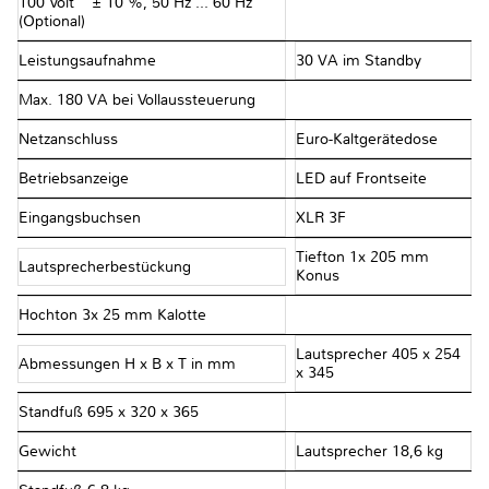
100 Volt ≈ ± 10 %, 50 Hz ... 60 Hz
(Optional)
Leistungsaufnahme
30 VA im Standby
Max. 180 VA bei Vollaussteuerung
Netzanschluss
Euro-Kaltgerätedose
Betriebsanzeige
LED auf Frontseite
Eingangsbuchsen
XLR 3F
Tiefton 1x 205 mm
Lautsprecherbestückung
Konus
Hochton 3x 25 mm Kalotte
Lautsprecher 405 x 254
Abmessungen H x B x T in mm
x 345
Standfuß 695 x 320 x 365
Gewicht
Lautsprecher 18,6 kg