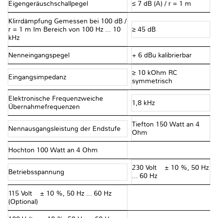
Eigengeräuschschallpegel
≤ 7 dB (A) / r = 1 m
Klirrdämpfung Gemessen bei 100 dB /
r = 1 m Im Bereich von 100 Hz ... 10
≥ 45 dB
kHz
Nenneingangspegel
+ 6 dBu kalibrierbar
≥ 10 kOhm RC
Eingangsimpedanz
symmetrisch
Elektronische Frequenzweiche
1,8 kHz
Übernahmefrequenzen
Tiefton 150 Watt an 4
Nennausgangsleistung der Endstufe
Ohm
Hochton 100 Watt an 4 Ohm
230 Volt ≈ ± 10 %, 50 Hz
Betriebsspannung
... 60 Hz
115 Volt ≈ ± 10 %, 50 Hz ... 60 Hz
(Optional)