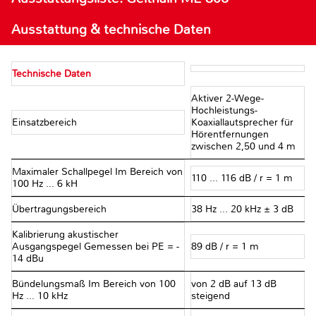
Ausstattung & technische Daten
Technische Daten
Aktiver 2-Wege-
Hochleistungs-
Einsatzbereich
Koaxiallautsprecher für
Hörentfernungen
zwischen 2,50 und 4 m
Maximaler Schallpegel Im Bereich von
110 ... 116 dB / r = 1 m
100 Hz ... 6 kH
Übertragungsbereich
38 Hz ... 20 kHz ± 3 dB
Kalibrierung akustischer
Ausgangspegel Gemessen bei PE = -
89 dB / r = 1 m
14 dBu
Bündelungsmaß Im Bereich von 100
von 2 dB auf 13 dB
Hz ... 10 kHz
steigend