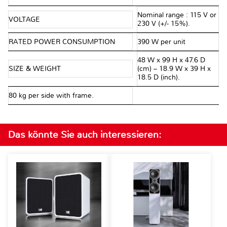
Nominal range : 115 V or
VOLTAGE
230 V (+/- 15%).
RATED POWER CONSUMPTION
390 W per unit
48 W x 99 H x 47.6 D
SIZE & WEIGHT
(cm) – 18.9 W x 39 H x
18.5 D (inch).
80 kg per side with frame.
Das könnte Sie auch interessieren: