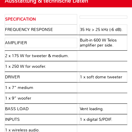
Ausstattung & technische Daten
SPECIFICATION
FREQUENCY RESPONSE
35 Hz > 25 kHz (-6 dB).
Built-in 600 W Telos
AMPLIFIER
amplifier per side.
2 x 175 W for tweeter & medium.
1 x 250 W for woofer.
DRIVER
1 x soft dome tweeter
1 x 7” medium
1 x 9” woofer
BASS LOAD
Vent loading.
INPUTS
1 x digital S/PDIF.
1 x wireless audio.