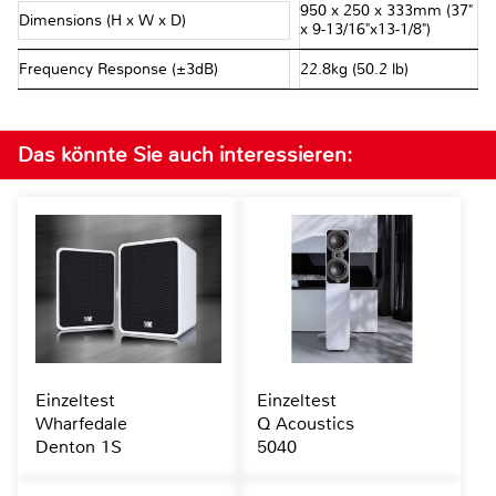
950 x 250 x 333mm (37"
Dimensions (H x W x D)
x 9-13/16"x13-1/8")
Frequency Response (±3dB)
22.8kg (50.2 lb)
Das könnte Sie auch interessieren:
Einzeltest
Einzeltest
Wharfedale
Q Acoustics
Denton 1S
5040