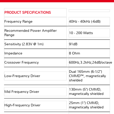
PRODUCT SPECIFICATIONS
Frequency Range
40Hz - 40kHz (-6dB)
Recommended Power Amplifier
10 - 200 Watts
Range
Sensitivity (2.83V @ 1m)
91dB
Impedance
8 Ohm
Crossover Frequency
600Hz,3.2kHz;24dB/octave
Dual 165mm (6-1/2")
Low-Frequency Driver
CMMD™, magnetically
shielded
130mm (5") CMMD,
Mid Frequency Driver
magnetically shielded
25mm (1") CMMD,
High-Frequency Driver
magnetically shielded