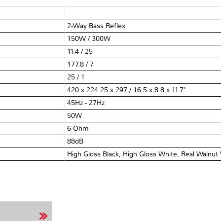
2-Way Bass Reflex
)
150W / 300W
11.4 / 25
177.8 / 7
25 / 1
420 x 224.25 x 297 / 16.5 x 8.8 x 11.7"
45Hz - 27Hz
50W
6 Ohm
88dB
High Gloss Black, High Gloss White, Real Walnut