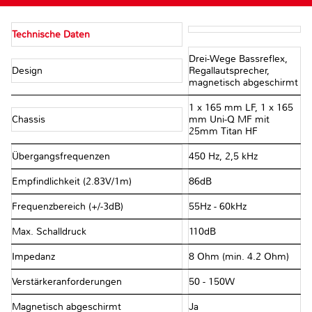
Technische Daten
Drei-Wege Bassreflex,
Design
Regallautsprecher,
magnetisch abgeschirmt
1 x 165 mm LF, 1 x 165
Chassis
mm Uni-Q MF mit
25mm Titan HF
Übergangsfrequenzen
450 Hz, 2,5 kHz
Empfindlichkeit (2.83V/1m)
86dB
Frequenzbereich (+/-3dB)
55Hz - 60kHz
Max. Schalldruck
110dB
Impedanz
8 Ohm (min. 4.2 Ohm)
Verstärkeranforderungen
50 - 150W
Magnetisch abgeschirmt
Ja