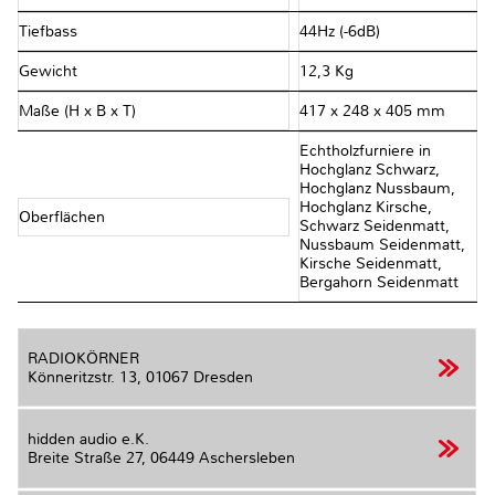
Tiefbass
44Hz (-6dB)
Gewicht
12,3 Kg
Maße (H x B x T)
417 x 248 x 405 mm
Echtholzfurniere in
Hochglanz Schwarz,
Hochglanz Nussbaum,
Hochglanz Kirsche,
Oberflächen
Schwarz Seidenmatt,
Nussbaum Seidenmatt,
Kirsche Seidenmatt,
Bergahorn Seidenmatt
RADIOKÖRNER
Könneritzstr. 13,
01067 Dresden
hidden audio e.K.
Breite Straße 27,
06449 Aschersleben