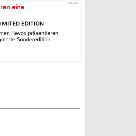
Anzeige
ren eine
– LIMITED EDITION
men Revox präsentieren
nierte Sonderedition...