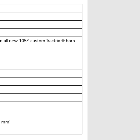
 all new 105º custom Tractrix ® horn
41mm)