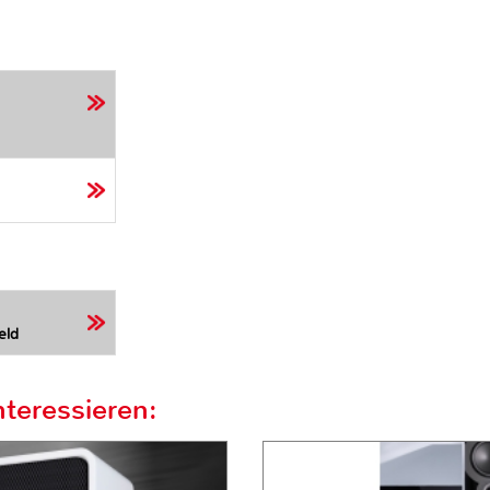
eld
teressieren: