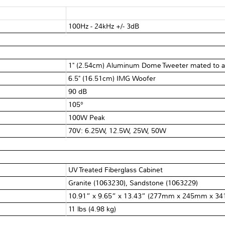
100Hz - 24kHz +/- 3dB
1" (2.54cm) Aluminum Dome Tweeter mated to an
6.5" (16.51cm) IMG Woofer
90 dB
105°
100W Peak
70V: 6.25W, 12.5W, 25W, 50W
UV Treated Fiberglass Cabinet
Granite (1063230), Sandstone (1063229)
10.91” x 9.65” x 13.43” (277mm x 245mm x 3
11 lbs (4.98 kg)